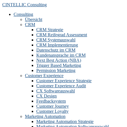
Zum
CINTELLIC Consulting
Inhalt
Consulting
springen
Übersicht
CRM
CRM Strategie
CRM Reifegrad Assessment
CRM Systemauswahl
CRM Implementierung
Datenschutz im CRM
Kundenansprache im CRM
Next Best Action (NBA)
Trigger Based Marketing
Permission Marketing
Customer Experience
Customer Experience Strategie
Customer Experience Audit
CX Softwareauswahl
CX Design
Feedbacksystem
Customer Journey
Customer Loyalty
Marketing Automation
Marketing Automation Strategie
Marketing Automation Softwareauswahl