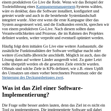
einem produktiven Go Live die Rede. Wenn wir das Beispiel der
Tooleinführung eines
Kampagnenmanagement
-Systems wählen,
wäre es denkbar, dass die Software installiert, konfiguriert und
getestet wurde und auch in die bestehende Systemlandschaft
integriert wurde. Aber erst wenn die erste Kampagne über das
System ausgesteuert wird, und die Endkunden erreicht, sprechen wir
von einem produktiven Go-Live. Nach diesem sollten dann
Verantwortlichkeiten und Prozesse, die im Rahmen des Projektes
definiert wurden, weiter verprobt und eventuell optimiert werden.
Häufig folgt dem initialen Go Live eine weitere Ausbaustufe, die
zusätzliche Funktionalitäten der Software verfügbar macht oder
weitere (Geschäfts-)Bereiche anschließt. Möglich ist auch, dass die
Lösung dann auf weitere Länder ausgerollt wird. Zu guter Letzt
sollte überprüft werden ob die gesetzten Ziele erreicht wurden.
Oftmals sind solche Ziele in KPIs definiert, wie z.B. einen Uplift
des Umsatzes um einen vorher berechneten Prozentsatz oder die
Steigerung des Deckungsbetrages zwei
.
Was ist das Ziel einer Software-
Implementierung?
Die Frage sollte besser anders lauten, denn das Ziel ist es nicht ein
Tool zu implementieren. Die implementierte Software soll dabei