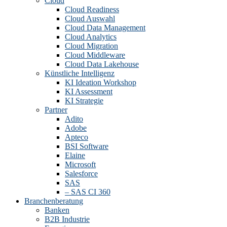
Cloud
Cloud Readiness
Cloud Auswahl
Cloud Data Management
Cloud Analytics
Cloud Migration
Cloud Middleware
Cloud Data Lakehouse
Künstliche Intelligenz
KI Ideation Workshop
KI Assessment
KI Strategie
Partner
Adito
Adobe
Apteco
BSI Software
Elaine
Microsoft
Salesforce
SAS
– SAS CI 360
Branchenberatung
Banken
B2B Industrie