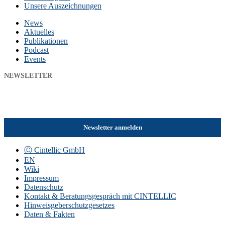
Unsere Auszeichnungen
News
Aktuelles
Publikationen
Podcast
Events
NEWSLETTER
Wir veranstalten regelmäßige Events und Fachvorträge in Form von
Webinaren. Bleiben Sie immer up-to-date und melden Sie sich jetzt zu
unserem Newsletter an!
Newsletter anmelden
Ⓒ Cintellic GmbH
EN
Wiki
Impressum
Datenschutz
Kontakt & Beratungsgespräch mit CINTELLIC
Hinweisgeberschutzgesetzes
Daten & Fakten