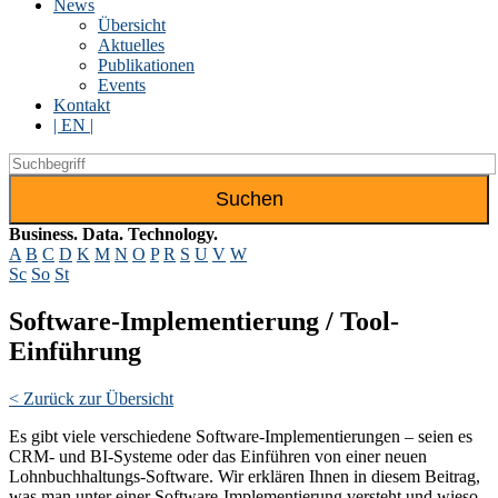
News
Übersicht
Aktuelles
Publikationen
Events
Kontakt
| EN |
Suchen
nach:
Business.
Data.
Technology.
A
B
C
D
K
M
N
O
P
R
S
U
V
W
Sc
So
St
Software-Implementierung / Tool-
Einführung
< Zurück zur Übersicht
Es gibt viele verschiedene Software-Implementierungen – seien es
CRM- und BI-Systeme oder das Einführen von einer neuen
Lohnbuchhaltungs-Software. Wir erklären Ihnen in diesem Beitrag,
was man unter einer Software-Implementierung versteht und wieso